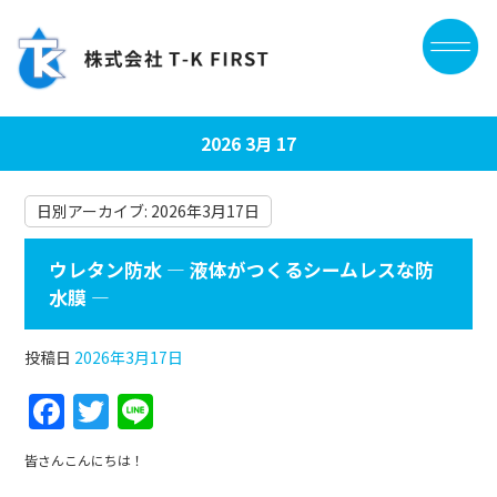
2026 3月 17
日別アーカイブ:
2026年3月17日
ウレタン防水 ― 液体がつくるシームレスな防
水膜 ―
投稿日
2026年3月17日
F
T
Li
a
w
n
皆さんこんにちは！
c
itt
e