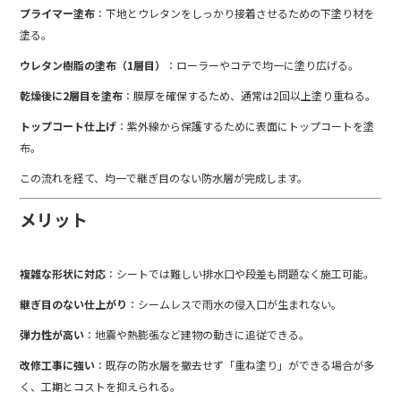
プライマー塗布
：下地とウレタンをしっかり接着させるための下塗り材を
塗る。
ウレタン樹脂の塗布（1層目）
：ローラーやコテで均一に塗り広げる。
乾燥後に2層目を塗布
：膜厚を確保するため、通常は2回以上塗り重ねる。
トップコート仕上げ
：紫外線から保護するために表面にトップコートを塗
布。
この流れを経て、均一で継ぎ目のない防水層が完成します。
メリット
複雑な形状に対応
：シートでは難しい排水口や段差も問題なく施工可能。
継ぎ目のない仕上がり
：シームレスで雨水の侵入口が生まれない。
弾力性が高い
：地震や熱膨張など建物の動きに追従できる。
改修工事に強い
：既存の防水層を撤去せず「重ね塗り」ができる場合が多
く、工期とコストを抑えられる。