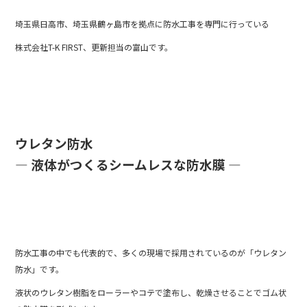
e
er
埼玉県日高市、埼玉県鶴ヶ島市を拠点に防水工事を専門に行っている
b
株式会社T-K FIRST、更新担当の富山です。
o
o
k
ウレタン防水
― 液体がつくるシームレスな防水膜 ―
防水工事の中でも代表的で、多くの現場で採用されているのが「ウレタン
防水」です。
液状のウレタン樹脂をローラーやコテで塗布し、乾燥させることでゴム状