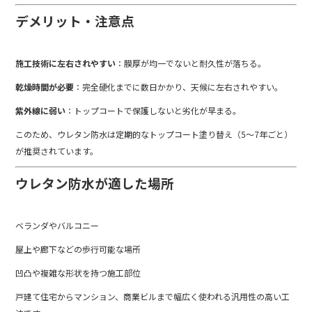
デメリット・注意点
施工技術に左右されやすい
：膜厚が均一でないと耐久性が落ちる。
乾燥時間が必要
：完全硬化までに数日かかり、天候に左右されやすい。
紫外線に弱い
：トップコートで保護しないと劣化が早まる。
このため、ウレタン防水は定期的なトップコート塗り替え（5〜7年ごと）
が推奨されています。
ウレタン防水が適した場所
ベランダやバルコニー
屋上や廊下などの歩行可能な場所
凹凸や複雑な形状を持つ施工部位
戸建て住宅からマンション、商業ビルまで幅広く使われる汎用性の高い工