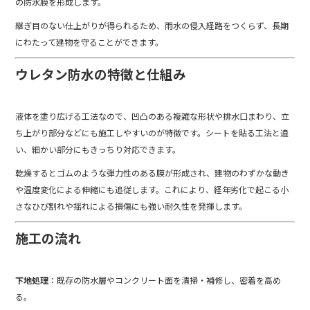
の防水膜を形成します。
継ぎ目のない仕上がりが得られるため、雨水の侵入経路をつくらず、長期
にわたって建物を守ることができます。
ウレタン防水の特徴と仕組み
液体を塗り広げる工法なので、凹凸のある複雑な形状や排水口まわり、立
ち上がり部分などにも施工しやすいのが特徴です。シートを貼る工法と違
い、細かい部分にもきっちり対応できます。
乾燥するとゴムのような弾力性のある膜が形成され、建物のわずかな動き
や温度変化による伸縮にも追従します。これにより、経年劣化で起こる小
さなひび割れや揺れによる損傷にも強い耐久性を発揮します。
施工の流れ
下地処理
：既存の防水層やコンクリート面を清掃・補修し、密着を高め
る。