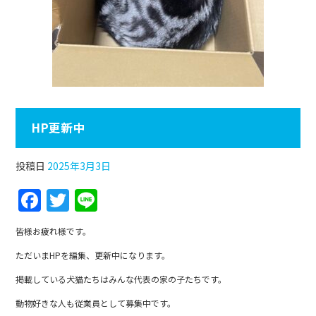
HP更新中
投稿日
2025年3月3日
F
T
Li
a
w
n
皆様お疲れ様です。
c
itt
e
ただいまHPを編集、更新中になります。
e
er
掲載している犬猫たちはみんな代表の家の子たちです。
b
動物好きな人も従業員として募集中です。
o