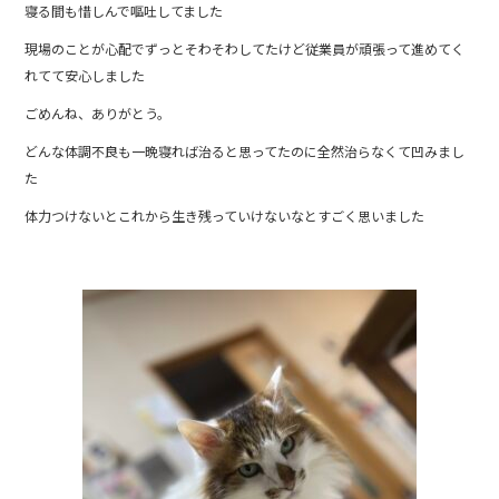
寝る間も惜しんで嘔吐してました
b
現場のことが心配でずっとそわそわしてたけど従業員が頑張って進めてく
o
れてて安心しました
o
ごめんね、ありがとう。
k
どんな体調不良も一晩寝れば治ると思ってたのに全然治らなくて凹みまし
た
体力つけないとこれから生き残っていけないなとすごく思いました