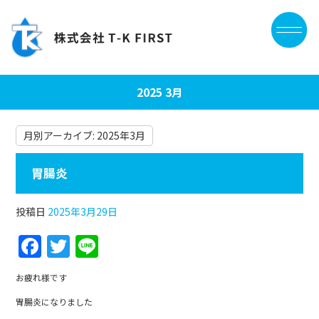
2025 3月
月別アーカイブ:
2025年3月
胃腸炎
投稿日
2025年3月29日
F
T
Li
a
w
n
お疲れ様です
c
itt
e
胃腸炎になりました
e
er