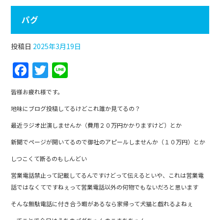
パグ
投稿日
2025年3月19日
F
T
Li
a
w
n
皆様お疲れ様です。
c
itt
e
地味にブログ投稿してるけどこれ誰か見てるの？
e
er
最近ラジオ出演しませんか（費用２０万円かかりますけど）とか
b
新聞でページが開いてるので御社のアピールしませんか（１０万円）とか
o
o
しつこくて断るのもしんどい
k
営業電話禁止って記載してるんですけどって伝えるといや、これは営業電
話ではなくてですねぇって営業電話以外の何物でもないだろと思います
そんな無駄電話に付き合う暇があるなら家帰って犬猫と戯れるよねぇ