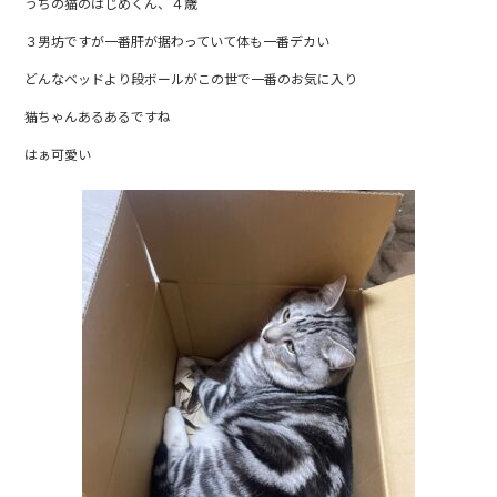
うちの猫のはじめくん、４歳
e
er
３男坊ですが一番肝が据わっていて体も一番デカい
b
どんなベッドより段ボールがこの世で一番のお気に入り
o
o
猫ちゃんあるあるですね
k
はぁ可愛い