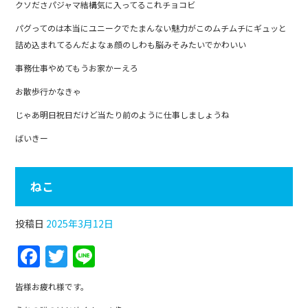
クソださパジャマ結構気に入ってるこれチョコビ
パグってのは本当にユニークでたまんない魅力がこのムチムチにギュッと
詰め込まれてるんだよなぁ顔のしわも脳みそみたいでかわいい
事務仕事やめてもうお家かーえろ
お散歩行かなきゃ
じゃあ明日祝日だけど当たり前のように仕事しましょうね
ばいきー
ねこ
投稿日
2025年3月12日
F
T
Li
a
w
n
皆様お疲れ様です。
c
itt
e