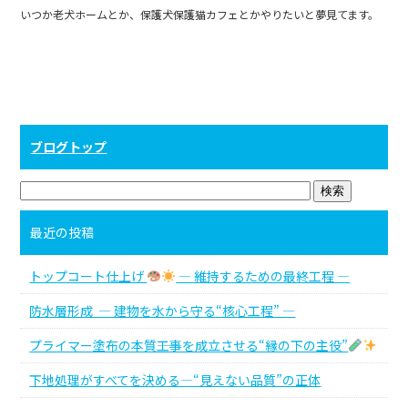
o
いつか老犬ホームとか、保護犬保護猫カフェとかやりたいと夢見てます。
k
ブログトップ
最近の投稿
トップコート仕上げ
― 維持するための最終工程 ―
防水層形成 ― 建物を水から守る“核心工程” ―
プライマー塗布の本質――工事を成立させる“縁の下の主役”
下地処理がすべてを決める―“見えない品質”の正体