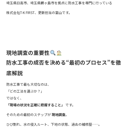
埼玉県日高市、埼玉県鶴ヶ島市を拠点に防水工事を専門に行っている
b
株式会社T-K FIRST、更新担当の富山です。
o
o
k
現地調査の重要性
防水工事の成否を決める“最初のプロセス”を徹
底解説
防水工事で最も大切なのは、
「どの工法を選ぶか？」
ではなく、
「現場の状況を正確に把握すること」
です。
そのための最初のステップが
現地調査
。
ひび割れ、水の侵入ルート、下地の状態、過去の補修歴……。