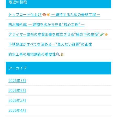
最近の投稿
トップコート仕上げ
― 維持するための最終工程 ―
防水層形成 ― 建物を水から守る“核心工程” ―
プライマー塗布の本質――工事を成立させる“縁の下の主役”
下地処理がすべてを決める―“見えない品質”の正体
防水工事の現地調査の重要性
アーカイブ
2026年7月
2026年6月
2026年5月
2026年4月