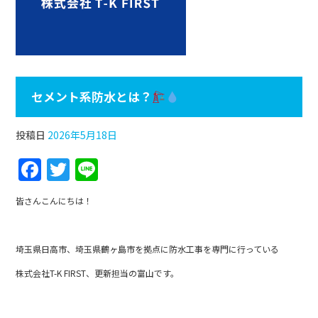
セメント系防水とは？
投稿日
2026年5月18日
F
T
Li
a
w
n
皆さんこんにちは！
c
itt
e
e
er
埼玉県日高市、埼玉県鶴ヶ島市を拠点に防水工事を専門に行っている
b
株式会社T-K FIRST、更新担当の富山です。
o
o