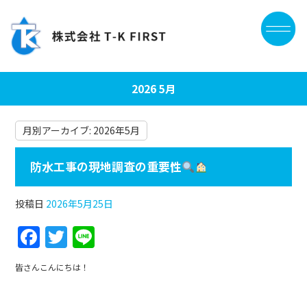
2026 5月
月別アーカイブ:
2026年5月
防水工事の現地調査の重要性
投稿日
2026年5月25日
F
T
Li
a
w
n
皆さんこんにちは！
c
itt
e
e
er