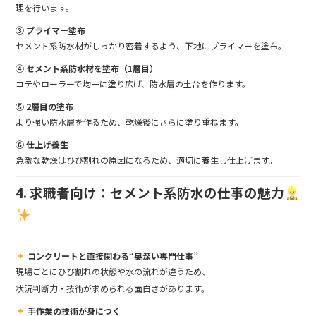
理を行います。
③ プライマー塗布
セメント系防水材がしっかり密着するよう、下地にプライマーを塗布。
④ セメント系防水材を塗布（1層目）
コテやローラーで均一に塗り広げ、防水層の土台を作ります。
⑤ 2層目の塗布
より強い防水層を作るため、乾燥後にさらに塗り重ねます。
⑥ 仕上げ養生
急激な乾燥はひび割れの原因になるため、適切に養生し仕上げます。
4. 求職者向け：セメント系防水の仕事の魅力
コンクリートと直接関わる“奥深い専門仕事”
現場ごとにひび割れの状態や水の流れが違うため、
状況判断力・技術が求められる面白さがあります。
手作業の技術が身につく