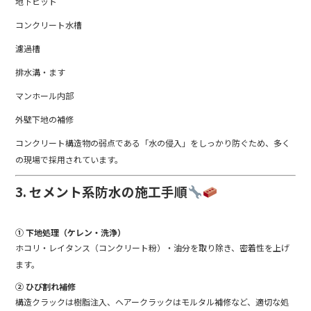
地下ピット
コンクリート水槽
濾過槽
排水溝・ます
マンホール内部
外壁下地の補修
コンクリート構造物の弱点である「水の侵入」をしっかり防ぐため、多く
の現場で採用されています。
3. セメント系防水の施工手順
① 下地処理（ケレン・洗浄）
ホコリ・レイタンス（コンクリート粉）・油分を取り除き、密着性を上げ
ます。
② ひび割れ補修
構造クラックは樹脂注入、ヘアークラックはモルタル補修など、適切な処