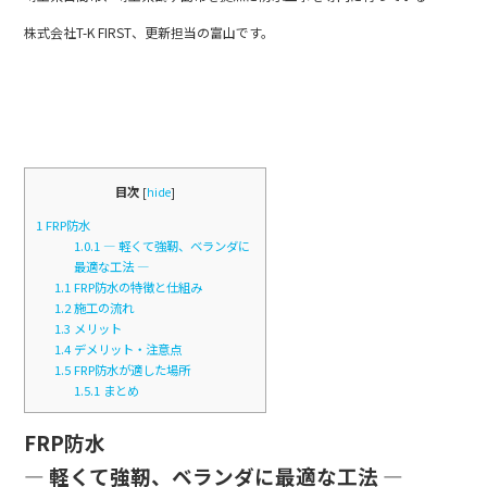
b
株式会社T-K FIRST、更新担当の富山です。
o
o
k
目次
[
hide
]
1
FRP防水
1.0.1
― 軽くて強靭、ベランダに
最適な工法 ―
1.1
FRP防水の特徴と仕組み
1.2
施工の流れ
1.3
メリット
1.4
デメリット・注意点
1.5
FRP防水が適した場所
1.5.1
まとめ
FRP防水
― 軽くて強靭、ベランダに最適な工法 ―