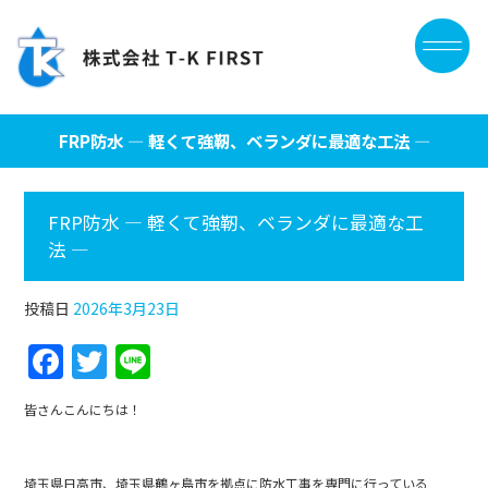
FRP防水 ― 軽くて強靭、ベランダに最適な工法 ―
FRP防水 ― 軽くて強靭、ベランダに最適な工
法 ―
投稿日
2026年3月23日
F
T
Li
a
w
n
皆さんこんにちは！
c
itt
e
e
er
埼玉県日高市、埼玉県鶴ヶ島市を拠点に防水工事を専門に行っている