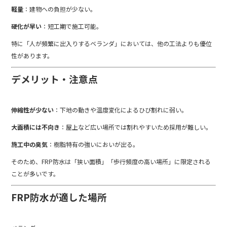
軽量
：建物への負担が少ない。
硬化が早い
：短工期で施工可能。
特に「人が頻繁に出入りするベランダ」においては、他の工法よりも優位
性があります。
デメリット・注意点
伸縮性が少ない
：下地の動きや温度変化によるひび割れに弱い。
大面積には不向き
：屋上など広い場所では割れやすいため採用が難しい。
施工中の臭気
：樹脂特有の強いにおいが出る。
そのため、FRP防水は「狭い面積」「歩行頻度の高い場所」に限定される
ことが多いです。
FRP防水が適した場所