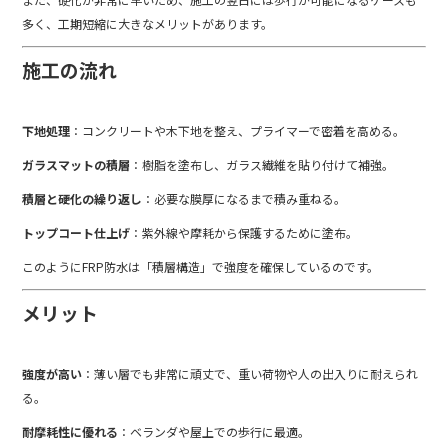
多く、工期短縮に大きなメリットがあります。
施工の流れ
下地処理
：コンクリートや木下地を整え、プライマーで密着を高める。
ガラスマットの積層
：樹脂を塗布し、ガラス繊維を貼り付けて補強。
積層と硬化の繰り返し
：必要な膜厚になるまで積み重ねる。
トップコート仕上げ
：紫外線や摩耗から保護するために塗布。
このようにFRP防水は「積層構造」で強度を確保しているのです。
メリット
強度が高い
：薄い層でも非常に頑丈で、重い荷物や人の出入りに耐えられ
る。
耐摩耗性に優れる
：ベランダや屋上での歩行に最適。