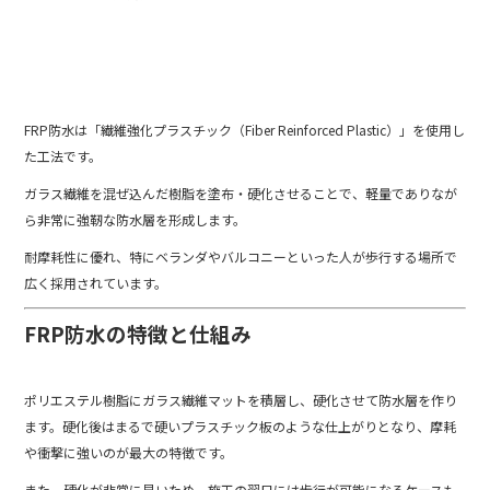
FRP防水は「繊維強化プラスチック（Fiber Reinforced Plastic）」を使用し
た工法です。
ガラス繊維を混ぜ込んだ樹脂を塗布・硬化させることで、軽量でありなが
ら非常に強靭な防水層を形成します。
耐摩耗性に優れ、特にベランダやバルコニーといった人が歩行する場所で
広く採用されています。
FRP防水の特徴と仕組み
ポリエステル樹脂にガラス繊維マットを積層し、硬化させて防水層を作り
ます。硬化後はまるで硬いプラスチック板のような仕上がりとなり、摩耗
や衝撃に強いのが最大の特徴です。
また、硬化が非常に早いため、施工の翌日には歩行が可能になるケースも