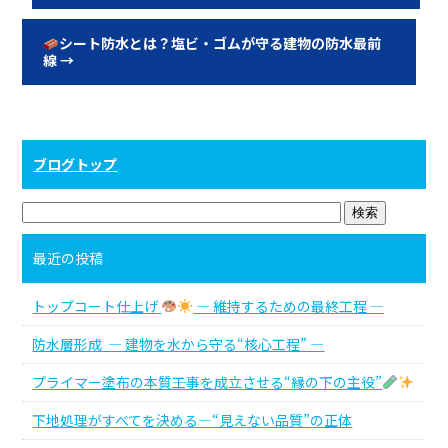
シート防水とは？塩ビ・ゴムが守る建物の防水最前
線
→
ブログトップ
最近の投稿
トップコート仕上げ
― 維持するための最終工程 ―
防水層形成 ― 建物を水から守る“核心工程” ―
プライマー塗布の本質――工事を成立させる“縁の下の主役”
下地処理がすべてを決める―“見えない品質”の正体