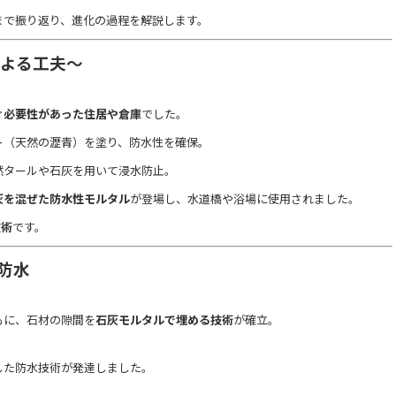
まで振り返り、進化の過程を解説します。
による工夫～
ぐ必要性があった住居や倉庫
でした。
ト（天然の瀝青）を塗り、防水性を確保。
然タールや石灰を用いて浸水防止。
灰を混ぜた防水性モルタル
が登場し、水道橋や浴場に使用されました。
技術
です。
の防水
もに、石材の隙間を
石灰モルタルで埋める技術
が確立。
した防水技術が発達しました。