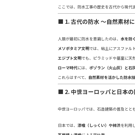
ここでは、防水工事の歴史を古代から現代
■ 1. 古代の防水 ～自然素材
人類が最初に防水を意識したのは、
水を防
メソポタミア文明
では、粘土にアスファル
エジプト文明
でも、ピラミッドや墓室に天
ローマ時代
には、
ポゾラン（火山灰）と石
これらはすべて、
自然素材を活かした防水
■ 2. 中世ヨーロッパと日本
中世ヨーロッパでは、石造建築の普及とと
日本では、
漆喰（しっくい）や柿渋
を利用
瓦屋根＋漆喰
による雨仕舞