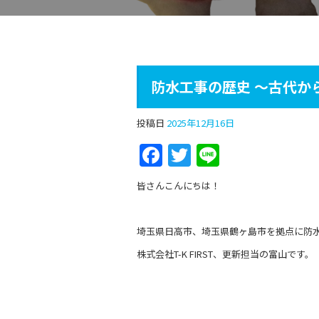
防水工事の歴史 ～古代か
投稿日
2025年12月16日
F
T
Li
a
w
n
皆さんこんにちは！
c
itt
e
e
er
埼玉県日高市、埼玉県鶴ヶ島市を拠点に防
b
株式会社T-K FIRST、更新担当の富山です。
o
o
k