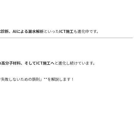
診断、AIによる漏水解析
といった
ICT施工
も進化中です。
高分子材料、そしてICT施工へ
と進化し続けています。
で失敗しないための鉄則」**を解説します！