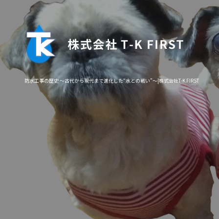
防水工事の歴史 ～古代から現代まで進化した“水との戦い”～|株式会社T-K FIRST