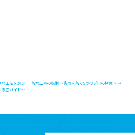
適な工法を選ぶ
防水工事の鉄則 ～失敗を防ぐ5つのプロの極意～
→
の徹底ガイド〜