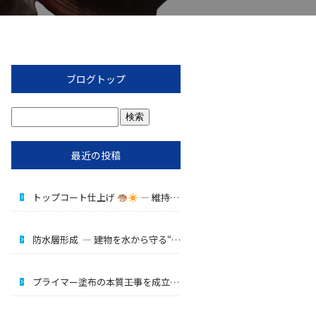
ブログトップ
最近の投稿
トップコート仕上げ
― 維持するための最終工程 ―
防水層形成 ― 建物を水から守る“核心工程” ―
プライマー塗布の本質――工事を成立させる“縁の下の主役”