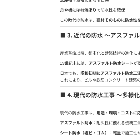
舟や桶には柿渋塗り
で防水性を確保
この時代の防水は、
建材そのものに防水性
■ 3. 近代の防水 ～アスフ
産業革命以降、都市化と建築技術の進化に
19世紀末には、
アスファルト防水シート
が
日本でも、
昭和初期にアスファルト防水工
これにより、ビルや鉄筋コンクリート建築
■ 4. 現代の防水工事 ～多
現代の防水工事は、
用途・環境・コストに
アスファルト防水
：耐久性に優れる伝統工
シート防水（塩ビ・ゴム）
：軽量で施工性