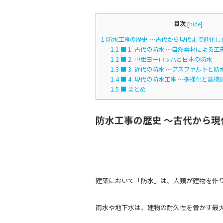
目次
[
hide
]
1
防水工事の歴史 ～古代から現代まで進化し
1.1
■ 1. 古代の防水 ～自然素材による工
1.2
■ 2. 中世ヨーロッパと日本の防水
1.3
■ 3. 近代の防水 ～アスファルトと
1.4
■ 4. 現代の防水工事 ～多様化と高機
1.5
■ まとめ
防水工事の歴史 ～古代から現
建築において「防水」は、人類が建物を作
雨水や地下水は、建物の耐久性を脅かす最