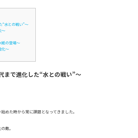
た“水との戦い”～
夫～
防水紙の登場～
能化～
代まで進化した“水との戦い”～
り始めた時から常に課題となってきました。
大の敵。