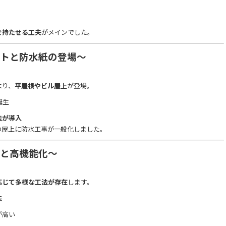
を持たせる工夫
がメインでした。
ァルトと防水紙の登場～
より、
平屋根やビル屋上
が登場。
誕生
法が導入
の屋上に防水工事が一般化しました。
様化と高機能化～
応じて多様な工法が存在
します。
法
が高い