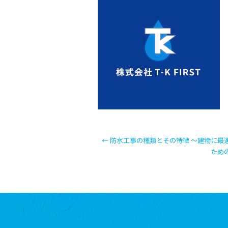
←
防水工事の種類とその特徴 〜建物に最
ため