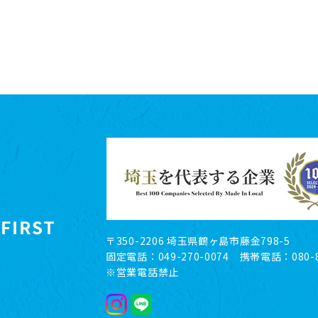
〒350-2206 埼玉県鶴ヶ島市藤金798-5
固定電話：049-270-0074 携帯電話：080-8
※営業電話禁止