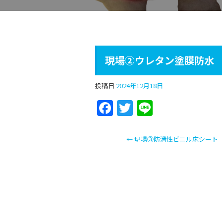
現場②ウレタン塗膜防水
投稿日
2024年12月18日
F
T
Li
a
w
n
c
itt
e
←
現場③防滑性ビニル床シート
e
er
b
o
o
k