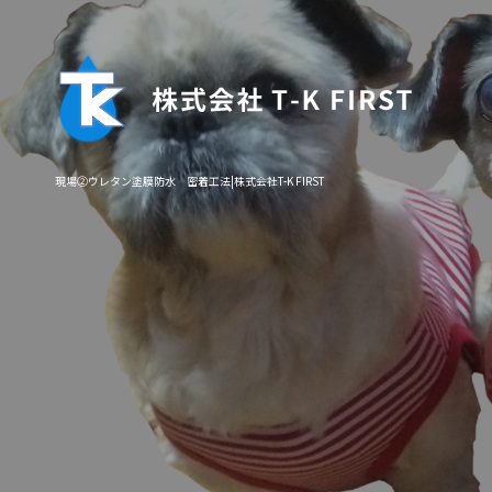
現場②ウレタン塗膜防水 密着工法|株式会社T-K FIRST