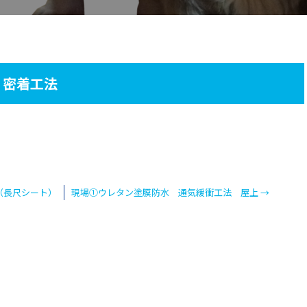
 密着工法
（長尺シート）
現場①ウレタン塗膜防水 通気緩衝工法 屋上
→