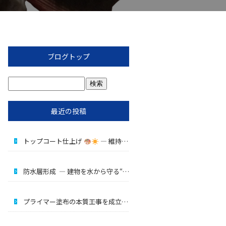
ブログトップ
最近の投稿
トップコート仕上げ
― 維持するための最終工程 ―
防水層形成 ― 建物を水から守る“核心工程” ―
プライマー塗布の本質――工事を成立させる“縁の下の主役”