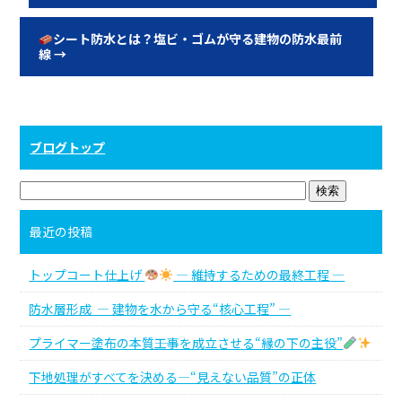
シート防水とは？塩ビ・ゴムが守る建物の防水最前
線
→
ブログトップ
最近の投稿
トップコート仕上げ
― 維持するための最終工程 ―
防水層形成 ― 建物を水から守る“核心工程” ―
プライマー塗布の本質――工事を成立させる“縁の下の主役”
下地処理がすべてを決める―“見えない品質”の正体