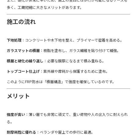
多く、工期短縮に大きなメリットがあります。
施工の流れ
下地処理
：コンクリートや木下地を整え、プライマーで密着を高める。
ガラスマットの積層
：樹脂を塗布し、ガラス繊維を貼り付けて補強。
積層と硬化の繰り返し
：必要な膜厚になるまで積み重ねる。
トップコート仕上げ
：紫外線や摩耗から保護するために塗布。
このようにFRP防水は「積層構造」で強度を確保しているのです。
メリット
強度が高い
：薄い層でも非常に頑丈で、重い荷物や人の出入りに耐えられ
る。
耐摩耗性に優れる
：ベランダや屋上での歩行に最適。