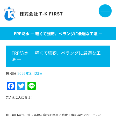
FRP防水 ― 軽くて強靭、ベランダに最適な工法 ―
FRP防水 ― 軽くて強靭、ベランダに最適な工
法 ―
投稿日
2026年3月23日
F
T
Li
a
w
n
皆さんこんにちは！
c
itt
e
e
er
埼玉県日高市、埼玉県鶴ヶ島市を拠点に防水工事を専門に行っている