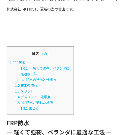
b
株式会社T-K FIRST、更新担当の富山です。
o
o
k
目次
[
hide
]
1
FRP防水
1.0.1
― 軽くて強靭、ベランダに
最適な工法 ―
1.1
FRP防水の特徴と仕組み
1.2
施工の流れ
1.3
メリット
1.4
デメリット・注意点
1.5
FRP防水が適した場所
1.5.1
まとめ
FRP防水
― 軽くて強靭、ベランダに最適な工法 ―