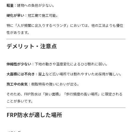
軽量
：建物への負担が少ない。
硬化が早い
：短工期で施工可能。
特に「人が頻繁に出入りするベランダ」においては、他の工法よりも優位
性があります。
デメリット・注意点
伸縮性が少ない
：下地の動きや温度変化によるひび割れに弱い。
大面積には不向き
：屋上など広い場所では割れやすいため採用が難しい。
施工中の臭気
：樹脂特有の強いにおいが出る。
そのため、FRP防水は「狭い面積」「歩行頻度の高い場所」に限定される
ことが多いです。
FRP防水が適した場所