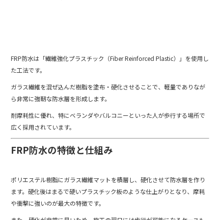
FRP防水は「繊維強化プラスチック（Fiber Reinforced Plastic）」を使用し
た工法です。
ガラス繊維を混ぜ込んだ樹脂を塗布・硬化させることで、軽量でありなが
ら非常に強靭な防水層を形成します。
耐摩耗性に優れ、特にベランダやバルコニーといった人が歩行する場所で
広く採用されています。
FRP防水の特徴と仕組み
ポリエステル樹脂にガラス繊維マットを積層し、硬化させて防水層を作り
ます。硬化後はまるで硬いプラスチック板のような仕上がりとなり、摩耗
や衝撃に強いのが最大の特徴です。
また、硬化が非常に早いため、施工の翌日には歩行が可能になるケースも